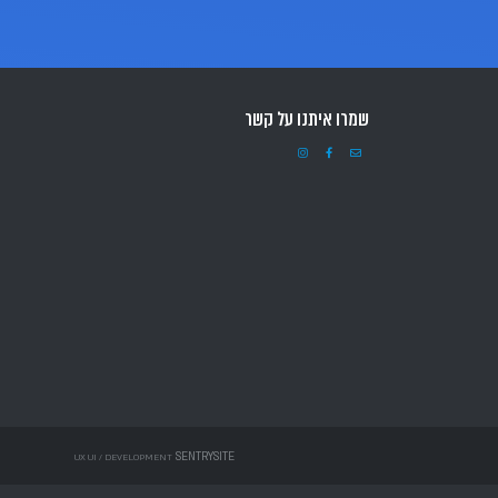
סי –
רט. המערך פועל בפריסה ארצית וכוללת