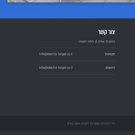
מע
יש
הקמה, תפ
הפעלת מערך כ"א של כ- 100 אנש
מעב