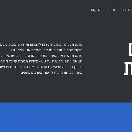
כירות לחברות וארגונים מובילים במשק הישראלי: ניהול נקודות 
 ומערכת DOOR2DOOR.
המכירות הגדול ביותר בישראל – כמשווק אזורי של מפעל הפיס. 
יים, כספיים ועוד).
 בעבור ישראכרט מערך מכירות פיננסי (לרבות מוקד מכירות טלפו
קרפור ומערכים נוספים.