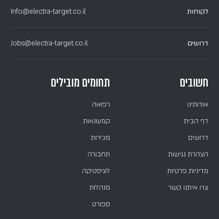
לקוחות
Info@electra-target.co.il
דרושים
Jobs@electra-target.co.il
חשובים
תחומים מובילים
אודותינו
רפואה
דף הבית
קמעונאות
דרושים
מכירות
הצהרת נגישות
תחבורה
מדיניות פרטיות
לוגיסטיקה
צרו איתנו קשר
מנהלות
ספורט