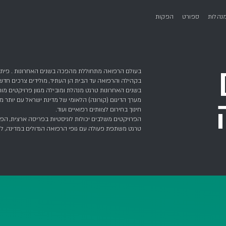
לת מהפכה בשנים האחרונות . פיתוחים טכנולוגים חדשניים, מג
בית הן העתיד, מולידים צרכים חדשים ודורשים פתרונות תפעוליי
 מנהלת ומובילה מגוון פרויקטים מורכבים ובהיקפים גדולים בעו
מערך הדיגום (קורונה) הלאומי של מדינת ישראל ע
רפואיים ועוד.
ולות לוגיסטיות בפריסה ארצית, הפעלה של מערכי כ"א נרחבים ו
 גופי הרפואה הגדולים במדינה, לרבות משרד הבריאות, המרכז ה