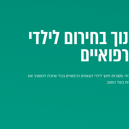
דגימות
לצפייה