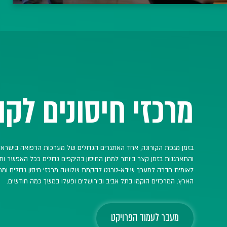
מסג
הצ
מערך לאו
עבודתם כ
מעב