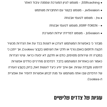
• SSRcaching, - משמש לציון המערכת שממנה עיבוד האתר
• svSession, - משמש בקשר עם התחברות משתמש
• hs, - משמש לטעמי אבטחה
• - XSRF-TOKEN, משמש לטעמי אבטחה
• bSession, - משמש למדידת יעילות המערכת
מובהר כי באפשרות המשתמש לעדכן או לשנות בכל עת את הגדרות מכשיר
הקצה ולחסום באופן גורף או חלקי את השימוש בקבצי Cookies, אך ייתכן כי
במקרה זה שירותים מסוימים, כולם או חלקם, לא יפעלו כראוי. שינוי הגדרות
כאמור הנו באחריות המשתמש בלבד. דפדפנים מודרניים כוללים אפשרות
להימנע מקבלת עוגיות. אם אינך יודע כיצד לעשות זאת, בדוק בקובץ העזרה
של הדפדפן שבו אתה משתמש על מנת לבחון אפשרות להסיר את אופציית
ה-Cookies.
עוגיות של צדדים שלישיים