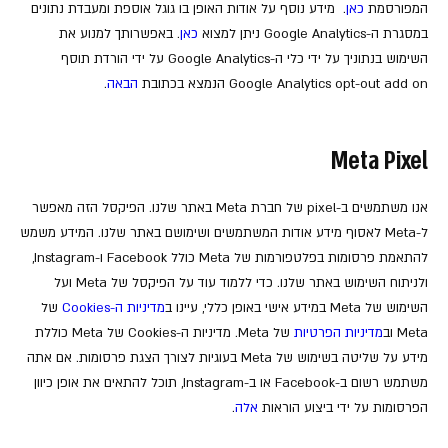
המפורסמת
כאן
. מידע נוסף על אודות האופן בו גוגל אוספת ומעבדת נתונים
במסגרת ה-Google Analytics ניתן למצוא
כאן
. באפשרותך למנוע את
השימוש בנתוניך על ידי כלי ה-Google Analytics על ידי הורדת תוסף
Google Analytics opt-out add on הנמצא בכתובת
הבאה
.
Meta Pixel
אנו משתמשים ב-pixel של חברת Meta באתר שלנו. הפיקסל הזה מאפשר
ל-Meta לאסוף מידע אודות המשתמשים ושימושם באתר שלנו. המידע משמש
להתאמת פרסומות בפלטפורמות של Meta כולל Facebook ו-Instagram,
ולניתוח השימוש באתר שלנו. כדי ללמוד עוד על הפיקסל של Meta ועל
השימוש של Meta במידע אישי באופן כללי, עיינו ב
מדיניות ה-Cookies
של
Meta וב
מדיניות הפרטיות
של Meta. מדיניות ה-Cookies של Meta כוללת
מידע על שליטה בשימוש של Meta בעוגיות לצורך הצגת פרסומות. אם אתה
משתמש רשום ב-Facebook או ב-Instagram, תוכל להתאים את אופן כיוון
הפרסומות על ידי ביצוע הוראות
אלה
.