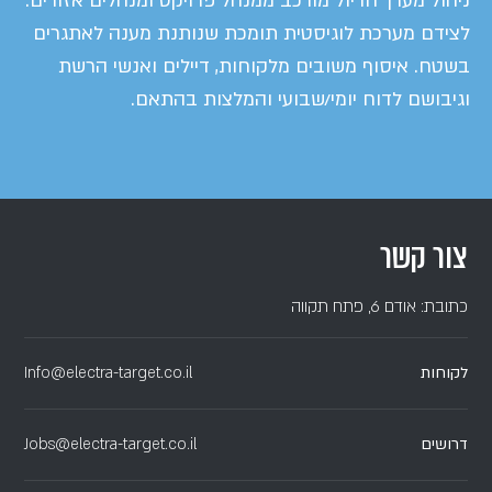
ניהול מערך הדיול מורכב ממנהל פרויקט ומנהלים אזורים.
לצידם מערכת לוגיסטית תומכת שנותנת מענה לאתגרים
בשטח. איסוף משובים מלקוחות, דיילים ואנשי הרשת
וגיבושם לדוח יומי/שבועי והמלצות בהתאם.
צור קשר
כתובת: אודם 6, פתח תקווה
לקוחות
Info@electra-target.co.il
דרושים
Jobs@electra-target.co.il