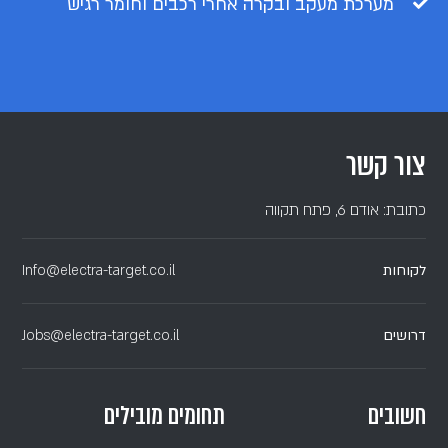
מערכת מעקב ובקרה אחרי רכבים וחומר רגיש
צור קשר
כתובת: אודם 6, פתח תקווה
לקוחות
Info@electra-target.co.il
דרושים
Jobs@electra-target.co.il
חשובים
תחומים מובילים